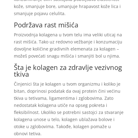
kože, smanjuje bore, umanjuje hrapavost kože lica i
smanjuje pojavu celulita.
Podržava rast mišića
Proizvodnja kolagena u tvom telu ima veliki uticaj na
rast mišića. Tako uz redovno vežbanje i konzumaciju
dovoljne količine gradivnih elemenata za kolagen –
možeš povećati snagu mišića i smanjiti bol u njima.
Šta je kolagen za zdravlje vezivnog
tkiva
Činjenici šta je kolagen u tvom organizmu i koliko je
bitan, doprinosi podatak da ovaj protein čini većinu
tkiva u tetivama, ligamentima i zglobovima. Zato
nedostatak kolagena utiče na opseg pokreta i
fleksibilnost. Ukoliko se potrebni sastojci za stvaranje
kolagena unose u telo, kolagen ublažava bolove i
otoke u zglobovima. Takođe, kolagen pomaže u
obnovi tetiva.