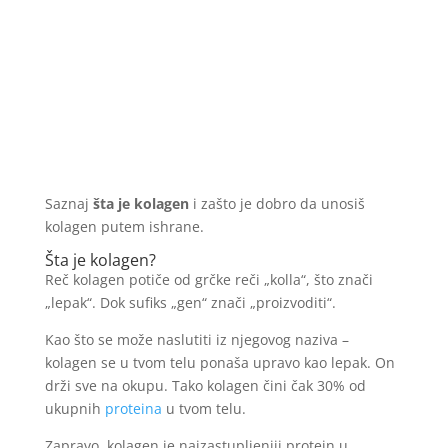
Saznaj
šta je kolagen
i zašto je dobro da unosiš
kolagen putem ishrane.
Šta je kolagen?
Reč kolagen potiče od grčke reči „kolla“, što znači
„lepak“. Dok sufiks „gen“ znači „proizvoditi“.
Kao što se može naslutiti iz njegovog naziva –
kolagen se u tvom telu ponaša upravo kao lepak. On
drži sve na okupu. Tako kolagen čini čak 30% od
ukupnih
proteina
u tvom telu.
Zapravo, kolagen je najzastupljeniji protein u