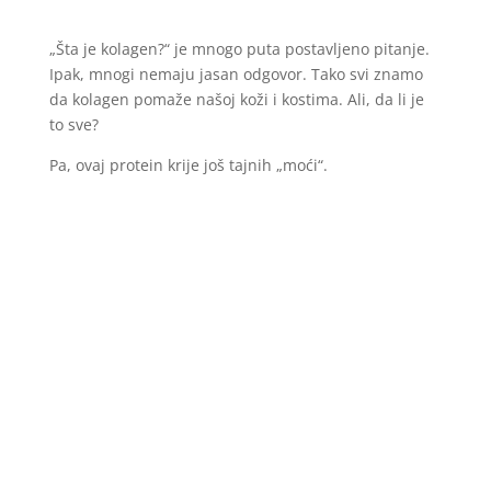
„Šta je kolagen?“ je mnogo puta postavljeno pitanje.
Ipak, mnogi nemaju jasan odgovor. Tako svi znamo
da kolagen pomaže našoj koži i kostima. Ali, da li je
to sve?
Pa, ovaj protein krije još tajnih „moći“.