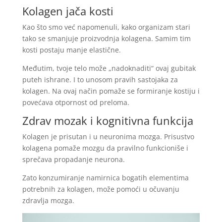
Kolagen jača kosti
Kao što smo već napomenuli, kako organizam stari
tako se smanjuje proizvodnja kolagena. Samim tim
kosti postaju manje elastične.
Međutim, tvoje telo može „nadoknaditi“ ovaj gubitak
puteh ishrane. I to unosom pravih sastojaka za
kolagen. Na ovaj način pomaže se formiranje kostiju i
povećava otpornost od preloma.
Zdrav mozak i kognitivna funkcija
Kolagen je prisutan i u neuronima mozga. Prisustvo
kolagena pomaže mozgu da pravilno funkcioniše i
sprečava propadanje neurona.
Zato konzumiranje namirnica bogatih elementima
potrebnih za kolagen, može pomoći u očuvanju
zdravlja mozga.