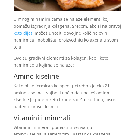
U mnogim namirnicama se nalaze elementi koji
pomažu izgradnju kolagena. Srećom, ako si na pravoj
keto dijeti
možeš unositi dovoljne količine ovih
namirnica i poboljšati proizvodnju kolagena u svom
telu.
Ovo su gradivni elementi za kolagen, kao i keto
namirnice u kojima se nalaze:
Amino kiseline
Kako bi se formirao kolagen, potrebno je oko 21
amino kiselina. Najbolji način da uneseš amino
kiseline je putem keto hrane kao što su tuna, losos,
bademi, orasi i lešnici.
Vitamini i minerali
Vitamini i minerali pomažu u vezivanju
aminokiselina, a samim tim i nastanku kolagena.