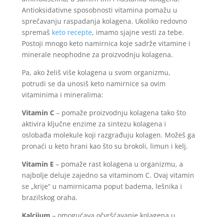
Antioksidativne sposobnosti vitamina pomažu u
sprečavanju raspadanja kolagena. Ukoliko redovno
spremaš
keto recepte
, imamo sjajne vesti za tebe.
Postoji mnogo keto namirnica koje sadrže vitamine i
minerale neophodne za proizvodnju kolagena.
Pa, ako želiš više kolagena u svom organizmu,
potrudi se da unosiš keto namirnice sa ovim
vitaminima i mineralima:
Vitamin C
– pomaže proizvodnju kolagena tako što
aktivira ključne enzime za sintezu kolagena i
oslobađa molekule koji razgrađuju kolagen. Možeš ga
pronaći u keto hrani kao što su brokoli, limun i kelj.
Vitamin E
– pomaže rast kolagena u organizmu, a
najbolje deluje zajedno sa vitaminom C. Ovaj vitamin
se „krije“ u namirnicama poput badema, lešnika i
brazilskog oraha.
Kalcijum
– omogućava očvršćavanje kolagena u