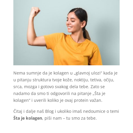
Nema sumnje da je kolagen u „glavnoj ulozi“ kada je
u pitanju struktura tvoje kože, noktiju, tetiva, očiju,
srca, mozga i gotovo svakog dela tebe. Zato se
nadamo da smo ti odgovorili na pitanje „Šta je
kolagen“ i uverili koliko je ovaj protein važan.
Čitaj i dalje naš Blog i ukoliko imaš nedoumice o temi
Šta je kolagen
, piši nam – tu smo za tebe.