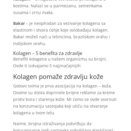
kostima. Nalazi se u parmezanu, semenkama
susama i zrnu maka.
Bakar
– je neophodan za vezivanje kolagena sa
elastinom i stvara ćelije koje oslobađaju kolagen.
Bakar možeš naći u lešnicima, brazilskom orahu i
indijskom orahu.
Kolagen – 5 benefita za zdravlje
Benefiti kolagena u našem organizmu su brojni.
Ovde ti izdvajamo 5 najznačajnijih:
Kolagen pomaže zdravlju kože
Gotovo svima je prva asocijacija na kolagen – koža.
Ovome su dosta doprinele brojne reklame za kreme
protiv bora i starenja kože. Mi ćemo se ovde osvrnuti
na konzumaciju sastojaka koji utiču na stvaranje
kolagena u tvom telu.
Naime, brojna istraživanja potvrđuju da
konzumiranje ovih sastojaka poboljšava elastičnost