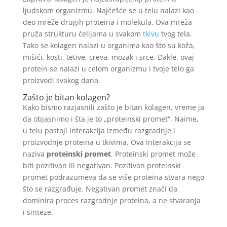
ljudskom organizmu. Najčešće se u telu nalazi kao
deo mreže drugih proteina i molekula. Ova mreža
pruža strukturu ćelijama u svakom
tkivu
tvog tela.
Tako se kolagen nalazi u organima kao što su koža,
mišići, kosti, tetive, creva, mozak i srce. Dakle, ovaj
protein se nalazi u celom organizmu i tvoje telo ga
proizvodi svakog dana.
Zašto je bitan kolagen?
Kako bismo razjasnili zašto je bitan kolagen, vreme ja
da objasnimo i šta je to „proteinski promet“. Naime,
u telu postoji interakcija između razgradnje i
proizvodnje proteina u tkivima. Ova interakcija se
naziva
proteinski promet
. Proteinski promet može
biti pozitivan ili negativan. Pozitivan proteinski
promet podrazumeva da se više proteina stvara nego
što se razgrađuje. Negativan promet znači da
dominira proces razgradnje proteina, a ne stvaranja
i sinteze.