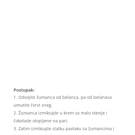
Postupak:
Odvojite žumanca od belanca, pa od belanaca
umutite čvrst sneg.
Žumanca izmiksajte u krem sa malo stevije i
čokolade otopljene na pari.
Zatim izmiksajte slatku pavlaku sa žumancima i