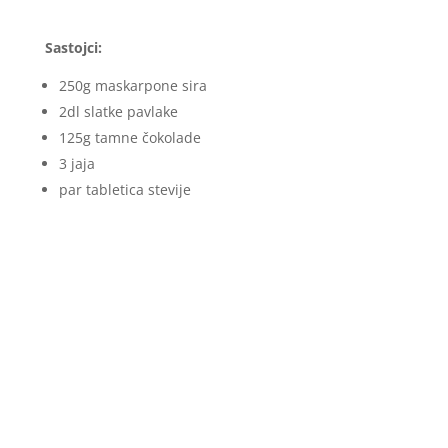
Sastojci:
250g maskarpone sira
2dl slatke pavlake
125g tamne čokolade
3 jaja
par tabletica stevije