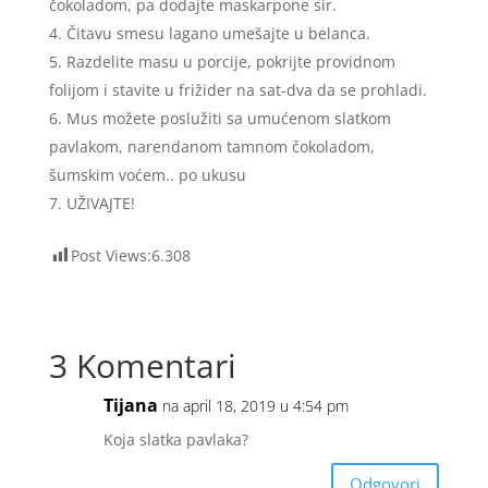
čokoladom, pa dodajte maskarpone sir.
Čitavu smesu lagano umešajte u belanca.
Razdelite masu u porcije, pokrijte providnom
folijom i stavite u frižider na sat-dva da se prohladi.
Mus možete poslužiti sa umućenom slatkom
pavlakom, narendanom tamnom čokoladom,
šumskim voćem.. po ukusu
UŽIVAJTE!
Post Views:
6.308
3 Komentari
Tijana
na april 18, 2019 u 4:54 pm
Koja slatka pavlaka?
Odgovori