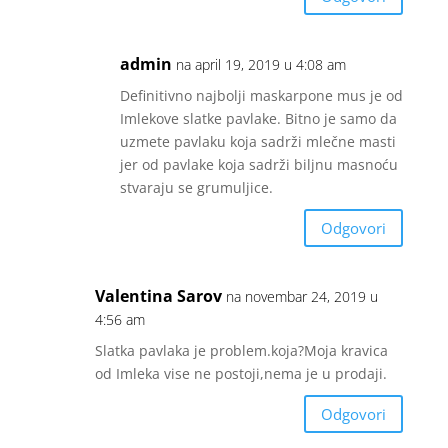
admin
na april 19, 2019 u 4:08 am
Definitivno najbolji maskarpone mus je od
Imlekove slatke pavlake. Bitno je samo da
uzmete pavlaku koja sadrži mlečne masti
jer od pavlake koja sadrži biljnu masnoću
stvaraju se grumuljice.
Odgovori
Valentina Sarov
na novembar 24, 2019 u
4:56 am
Slatka pavlaka je problem.koja?Moja kravica
od Imleka vise ne postoji,nema je u prodaji.
Odgovori