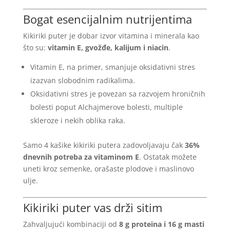
Bogat esencijalnim nutrijentima
Kikiriki puter je dobar izvor vitamina i minerala kao
što su:
vitamin E, gvožđe, kalijum i niacin
.
Vitamin E, na primer, smanjuje oksidativni stres
izazvan slobodnim radikalima.
Oksidativni stres je povezan sa razvojem hroničnih
bolesti poput Alchajmerove bolesti, multiple
skleroze i nekih oblika raka.
Samo 4 kašike kikiriki putera zadovoljavaju čak
36%
dnevnih potreba za vitaminom E
. Ostatak možete
uneti kroz semenke, orašaste plodove i maslinovo
ulje.
Kikiriki puter vas drži sitim
Zahvaljujući kombinaciji od
8 g proteina i 16 g masti