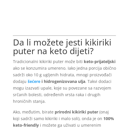
Da li možete jesti kikiriki
puter na keto dijeti?
Tradicionalni kikiriki puter može biti
keto-prijateljski
ako se konzumira umereno. Iako jedna porcija obično
sadrži oko 10 g ugljenih hidrata, mnogi proizvođači
dodaju
šećere
i hidrogenizovana ulja
. Takvi dodaci
mogu izazvati upale, koje su povezane sa razvojem
srčanih bolesti, određenih vrsta raka i drugih
hroničnih stanja.
Ako, međutim, birate
prirodni kikiriki puter
(onaj
koji sadrži samo kikiriki i malo soli), onda je on
100%
keto-friendly
i možete ga uživati u umerenim