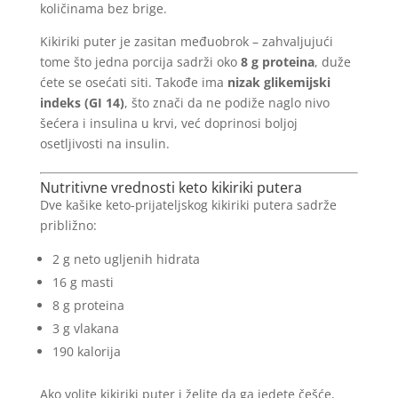
količinama bez brige.
Kikiriki puter je zasitan međuobrok – zahvaljujući
tome što jedna porcija sadrži oko
8 g proteina
, duže
ćete se osećati siti. Takođe ima
nizak glikemijski
indeks (GI 14)
, što znači da ne podiže naglo nivo
šećera i insulina u krvi, već doprinosi boljoj
osetljivosti na insulin.
Nutritivne vrednosti keto kikiriki putera
Dve kašike keto-prijateljskog kikiriki putera sadrže
približno:
2 g neto ugljenih hidrata
16 g masti
8 g proteina
3 g vlakana
190 kalorija
Ako volite kikiriki puter i želite da ga jedete češće,