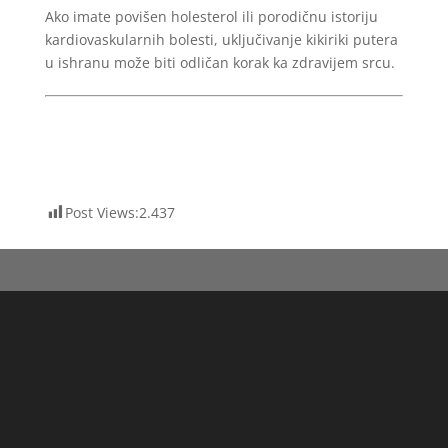
Ako imate povišen holesterol ili porodičnu istoriju
kardiovaskularnih bolesti, uključivanje kikiriki putera
u ishranu može biti odličan korak ka zdravijem srcu.
Post Views:
2.437